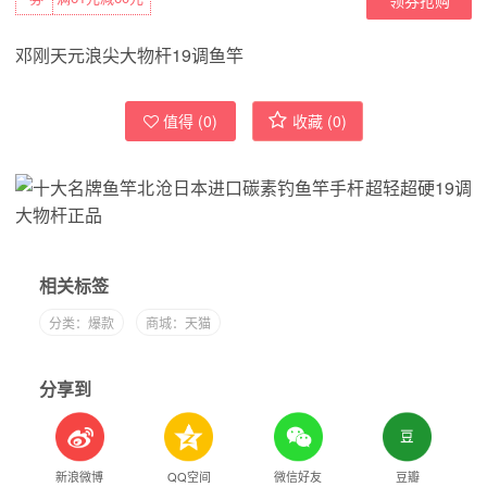
邓刚天元浪尖大物杆19调鱼竿
值得 (
0
)
收藏 (
0
)
相关标签
分类：爆款
商城：天猫
分享到
新浪微博
QQ空间
微信好友
豆瓣