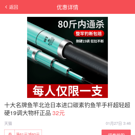
优惠详情
返回
十大名牌鱼竿北沧日本进口碳素钓鱼竿手杆超轻超
硬19调大物杆正品
32元
天猫
01月27日 3:46
券
满61元减60元
领券抢购