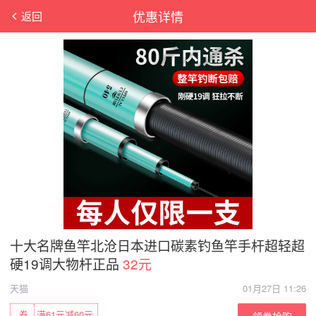
优惠详情
返回
十大名牌鱼竿北沧日本进口碳素钓鱼竿手杆超轻超
硬19调大物杆正品
32元
天猫
01月27日 11:26
券
满61元减60元
领券抢购