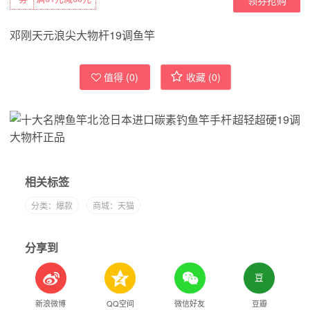
邓刚天元浪尖大物杆19调鱼竿
值得 (
0
)
收藏 (
0
)
相关标签
分类：爆款
商城：天猫
分享到
新浪微博
QQ空间
微信好友
豆瓣