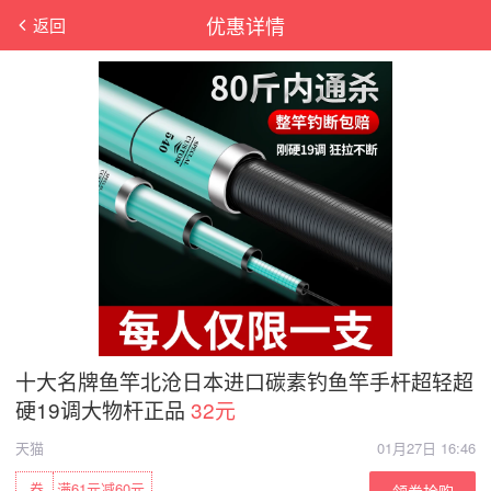
优惠详情
返回
十大名牌鱼竿北沧日本进口碳素钓鱼竿手杆超轻超
硬19调大物杆正品
32元
天猫
01月27日 16:46
券
满61元减60元
领券抢购