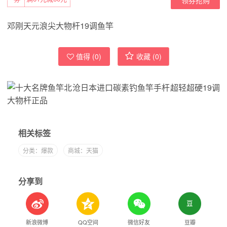
邓刚天元浪尖大物杆19调鱼竿
值得 (
0
)
收藏 (
0
)
相关标签
分类：爆款
商城：天猫
分享到
新浪微博
QQ空间
微信好友
豆瓣