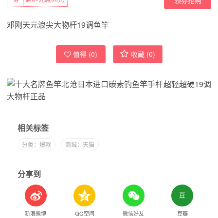
邓刚天元浪尖大物杆19调鱼竿
值得 (
0
)
收藏 (
0
)
相关标签
分类：爆款
商城：天猫
分享到
新浪微博
QQ空间
微信好友
豆瓣