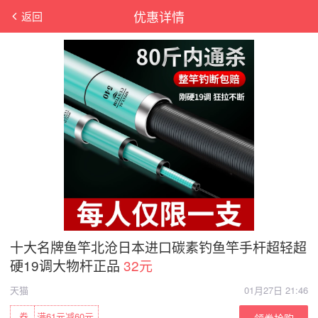
优惠详情
返回
十大名牌鱼竿北沧日本进口碳素钓鱼竿手杆超轻超
硬19调大物杆正品
32元
天猫
01月27日 21:46
券
满61元减60元
领券抢购