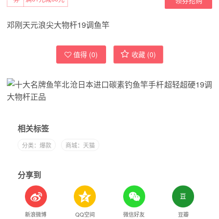
邓刚天元浪尖大物杆19调鱼竿
值得 (
0
)
收藏 (
0
)
相关标签
分类：爆款
商城：天猫
分享到
新浪微博
QQ空间
微信好友
豆瓣