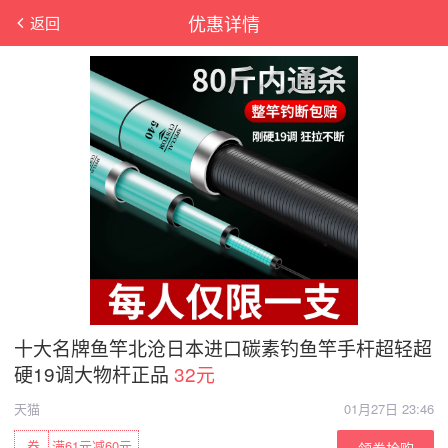
优惠详情
返回
十大名牌鱼竿北沧日本进口碳素钓鱼竿手杆超轻超
硬19调大物杆正品
32元
天猫
01月27日 23:46
券
满61元减60元
领券抢购