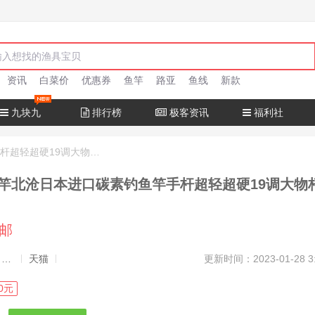
资讯
白菜价
优惠券
鱼竿
路亚
鱼线
新款
九块九
排行榜
极客资讯
福利社
十大名牌鱼竿北沧日本进口碳素钓鱼竿手杆超轻超硬19调大物杆正品
竿北沧日本进口碳素钓鱼竿手杆超轻超硬19调大物
包邮
发布者：渔极客, 商品发布员
天猫
更新时间：2023-01-28 3
0元