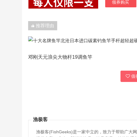
领券购买
推荐理由
邓刚天元浪尖大物杆19调鱼竿
值得
渔极客
渔极客(FishGeeks)是一家中立的，致力于帮