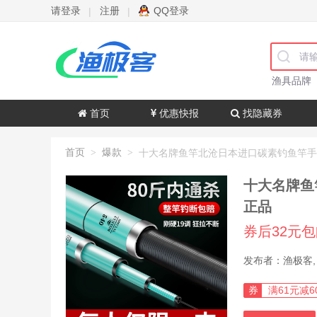
请登录
注册
QQ登录
|
|
渔具品牌
首页
优惠快报
找隐藏券
首页
爆款
>
>
十大名牌鱼
正品
券后32元
券
满61元减6