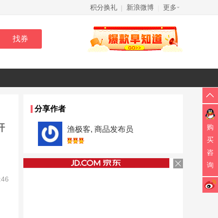
积分换礼
新浪微博
更多
|
|
分享作者
杆
购
渔极客, 商品发布员
买
咨
询
:46