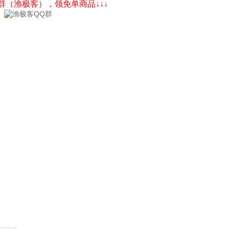
Q群（渔极客），领免单商品↓↓↓