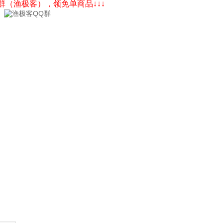
Q群（渔极客），领免单商品↓↓↓