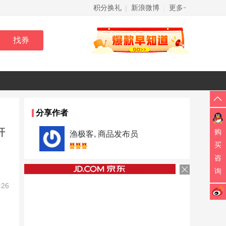
积分换礼
新浪微博
更多
|
|
分享作者
杆
购
渔极客, 商品发布员
买
咨
询
:26