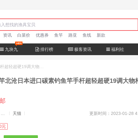
资讯
白菜价
优惠券
鱼竿
路亚
鱼线
新款
九块九
排行榜
极客资讯
福利社
十大名牌鱼竿北沧日本进口碳素钓鱼竿手杆超轻超硬19调大物杆正品
竿北沧日本进口碳素钓鱼竿手杆超轻超硬19调大物
包邮
发布者：渔极客, 商品发布员
天猫
更新时间：2023-01-28 4
0元