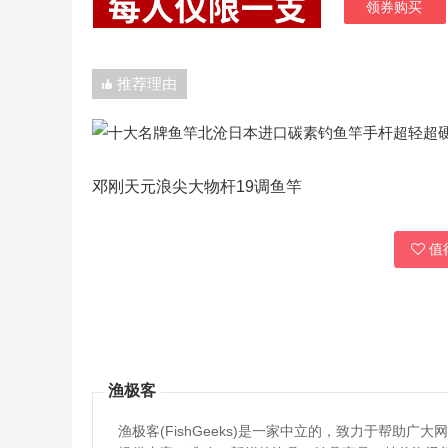
领券购买
推荐理由
邓刚天元浪尖大物杆19调鱼竿
值得
渔极客
渔极客(FishGeeks)是一家中立的，致力于帮