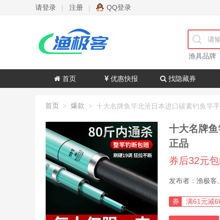
请登录
注册
QQ登录
|
|
渔具品牌
首页
优惠快报
找隐藏券
首页
爆款
>
>
十大名牌鱼
正品
券后32元
券
满61元减6