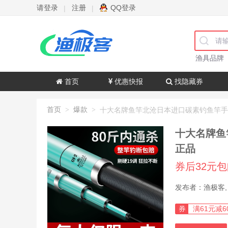
请登录
注册
QQ登录
|
|
渔具品牌
首页
优惠快报
找隐藏券
首页
爆款
>
>
十大名牌鱼
正品
券后32元
券
满61元减6