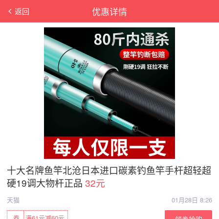
优惠详情
返回
十大名牌鱼竿北沧日本进口碳素钓鱼竿手杆超轻超
硬19调大物杆正品
32元
天猫
01月28日 8:26
券
满61元减60元
领券抢购