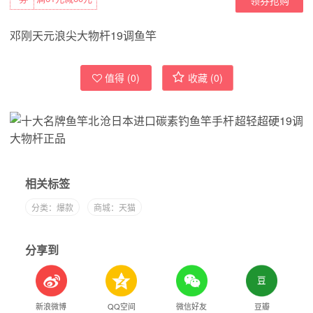
邓刚天元浪尖大物杆19调鱼竿
值得 (
0
)
收藏 (
0
)
相关标签
分类：爆款
商城：天猫
分享到
新浪微博
QQ空间
微信好友
豆瓣