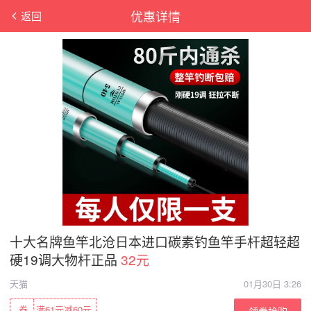
优惠详情
返回
十大名牌鱼竿北沧日本进口碳素钓鱼竿手杆超轻超
硬19调大物杆正品
32元
天猫
01月30日 3:26
券
满61元减60元
领券抢购