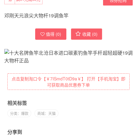
邓刚天元浪尖大物杆19调鱼竿
值得 (
0
)
收藏 (
0
)
点击复制淘口令【￥7ISmdT0tD9a￥】 打开【手机淘宝】即
可获取商品优惠券下单
相关标签
分类：爆款
商城：天猫
分享到