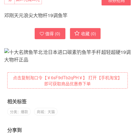
邓刚天元浪尖大物杆19调鱼竿
值得 (
0
)
收藏 (
0
)
点击复制淘口令【￥6sF9dTb2qPH￥】 打开【手机淘宝】
即可获取商品优惠券下单
相关标签
分类：爆款
商城：天猫
分享到