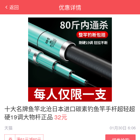
优惠详情
返回
十大名牌鱼竿北沧日本进口碳素钓鱼竿手杆超轻超
硬19调大物杆正品
32元
天猫
01月30日 6:06
券
满61元减60元
领券抢购