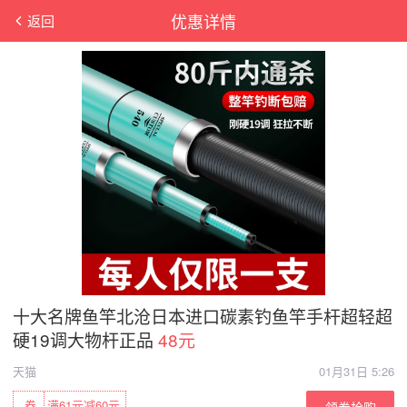
优惠详情
返回
十大名牌鱼竿北沧日本进口碳素钓鱼竿手杆超轻超
硬19调大物杆正品
48元
天猫
01月31日 5:26
券
满61元减60元
领券抢购