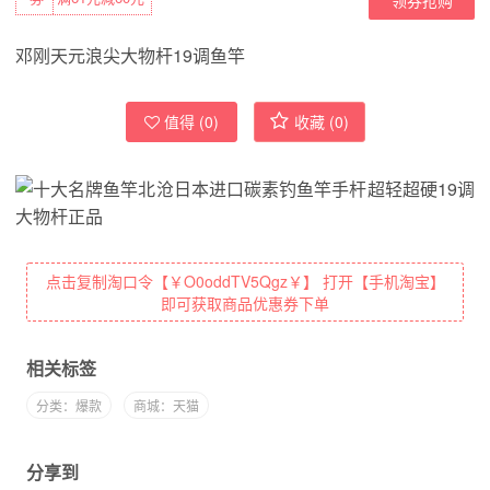
邓刚天元浪尖大物杆19调鱼竿
值得 (
0
)
收藏 (
0
)
点击复制淘口令【￥O0oddTV5Qgz￥】 打开【手机淘宝】
即可获取商品优惠券下单
相关标签
分类：爆款
商城：天猫
分享到