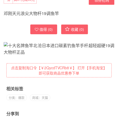
邓刚天元浪尖大物杆19调鱼竿
值得 (
0
)
收藏 (
0
)
点击复制淘口令【￥2QycdTVCRb8￥】 打开【手机淘宝】
即可获取商品优惠券下单
相关标签
分类：爆款
商城：天猫
分享到