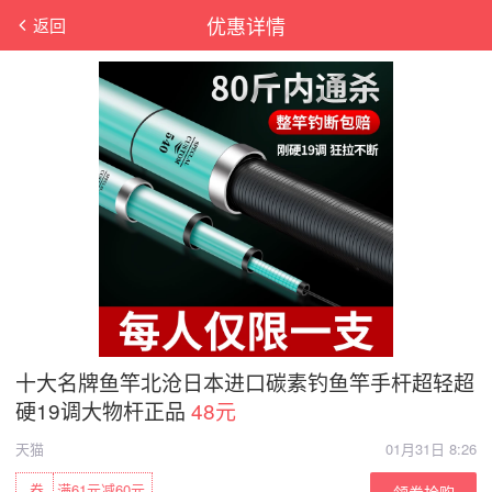
优惠详情
返回
十大名牌鱼竿北沧日本进口碳素钓鱼竿手杆超轻超
硬19调大物杆正品
48元
天猫
01月31日 8:26
券
满61元减60元
领券抢购