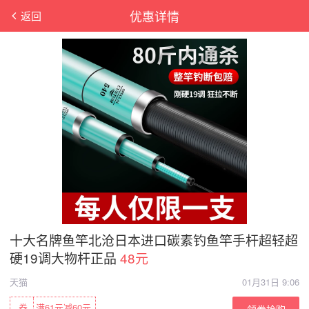
优惠详情
返回
十大名牌鱼竿北沧日本进口碳素钓鱼竿手杆超轻超
硬19调大物杆正品
48元
天猫
01月31日 9:06
券
满61元减60元
领券抢购