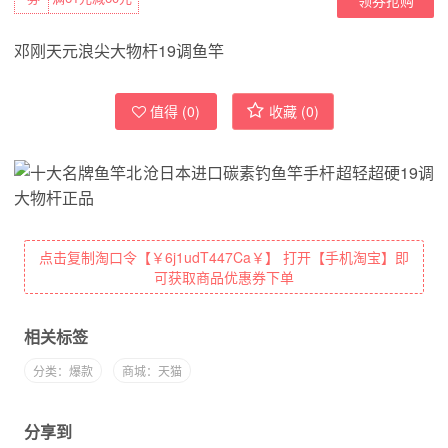
邓刚天元浪尖大物杆19调鱼竿
值得 (
0
)
收藏 (
0
)
点击复制淘口令【￥6j1udT447Ca￥】 打开【手机淘宝】即
可获取商品优惠券下单
相关标签
分类：爆款
商城：天猫
分享到