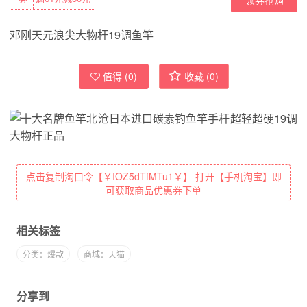
邓刚天元浪尖大物杆19调鱼竿
值得 (
0
)
收藏 (
0
)
点击复制淘口令【￥IOZ5dTfMTu1￥】 打开【手机淘宝】即
可获取商品优惠券下单
相关标签
分类：爆款
商城：天猫
分享到