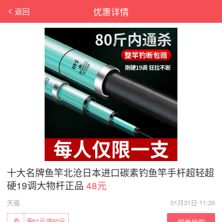
优惠详情
返回
十大名牌鱼竿北沧日本进口碳素钓鱼竿手杆超轻超
硬19调大物杆正品
48元
天猫
01月31日 11:26
券
满61元减60元
领券抢购