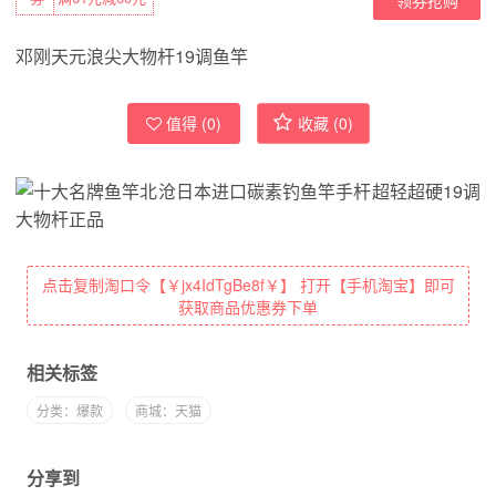
邓刚天元浪尖大物杆19调鱼竿
值得 (
0
)
收藏 (
0
)
点击复制淘口令【￥jx4IdTgBe8f￥】 打开【手机淘宝】即可
获取商品优惠券下单
相关标签
分类：爆款
商城：天猫
分享到