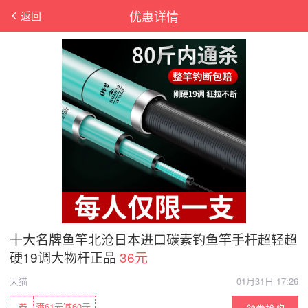
优惠详情
返回
十大名牌鱼竿北沧日本进口碳素钓鱼竿手杆超轻超
硬19调大物杆正品
36元
天猫
01月31日 17:26
券
满61元减60元
领券抢购