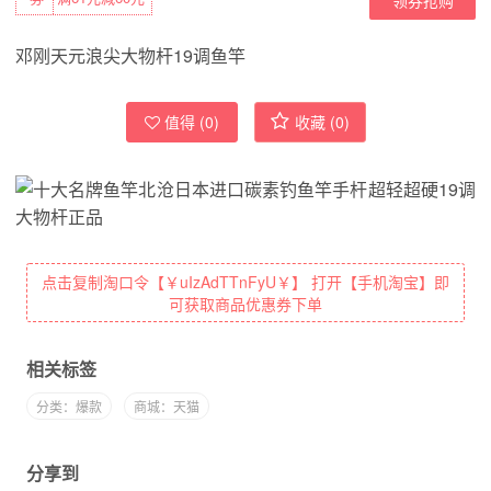
邓刚天元浪尖大物杆19调鱼竿
值得 (
0
)
收藏 (
0
)
点击复制淘口令【￥uIzAdTTnFyU￥】 打开【手机淘宝】即
可获取商品优惠券下单
相关标签
分类：爆款
商城：天猫
分享到