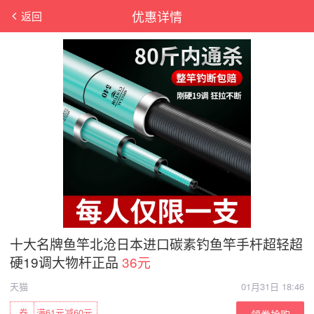
优惠详情
返回
十大名牌鱼竿北沧日本进口碳素钓鱼竿手杆超轻超
硬19调大物杆正品
36元
天猫
01月31日 18:46
券
满61元减60元
领券抢购