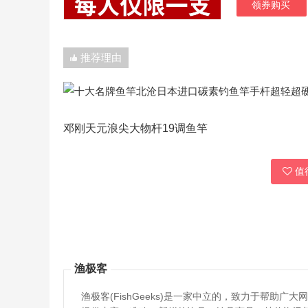
领券购买
推荐理由
邓刚天元浪尖大物杆19调鱼竿
值得
渔极客
渔极客(FishGeeks)是一家中立的，致力于帮