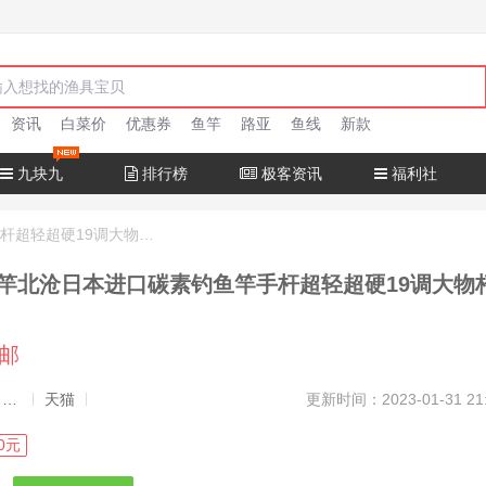
资讯
白菜价
优惠券
鱼竿
路亚
鱼线
新款
九块九
排行榜
极客资讯
福利社
十大名牌鱼竿北沧日本进口碳素钓鱼竿手杆超轻超硬19调大物杆正品
竿北沧日本进口碳素钓鱼竿手杆超轻超硬19调大物
包邮
发布者：渔极客, 商品发布员
天猫
更新时间：2023-01-31 21
0元