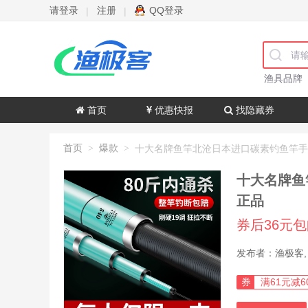
请登录
注册
QQ登录
|
|
渔具品牌
首页
优惠快报
找隐藏券
首页
爆款
>
>
十大名牌鱼
正品
券后36元
券
满61元减6