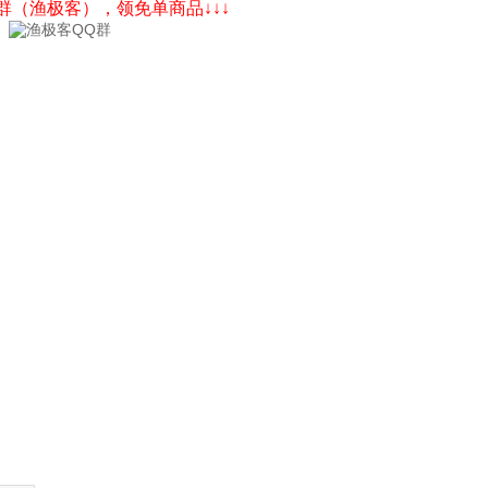
Q群（渔极客），领免单商品↓↓↓