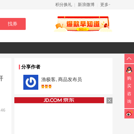
积分换礼
新浪微博
更多
|
|
分享作者
杆
购
渔极客, 商品发布员
买
咨
询
:46