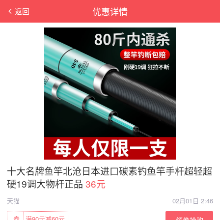
优惠详情
返回
十大名牌鱼竿北沧日本进口碳素钓鱼竿手杆超轻超
硬19调大物杆正品
36元
天猫
02月01日 2:46
券
满90元减60元
领券抢购