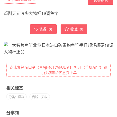
邓刚天元浪尖大物杆19调鱼竿
值得 (
0
)
收藏 (
0
)
点击复制淘口令【￥VjP4dT7VkUL￥】 打开【手机淘宝】即
可获取商品优惠券下单
相关标签
分类：爆款
商城：天猫
分享到