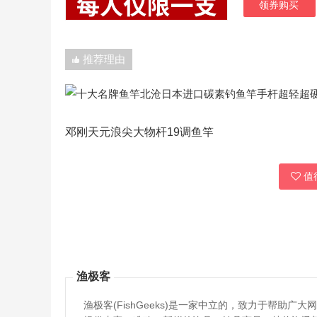
领券购买
推荐理由
邓刚天元浪尖大物杆19调鱼竿
值得
渔极客
渔极客(FishGeeks)是一家中立的，致力于帮