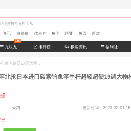
资讯
白菜价
优惠券
鱼竿
路亚
鱼线
新款
九块九
排行榜
极客资讯
福利社
十大名牌鱼竿北沧日本进口碳素钓鱼竿手杆超轻超硬19调大物杆正品
竿北沧日本进口碳素钓鱼竿手杆超轻超硬19调大物
包邮
发布者：渔极客, 商品发布员
天猫
更新时间：2023-02-01 15
0元