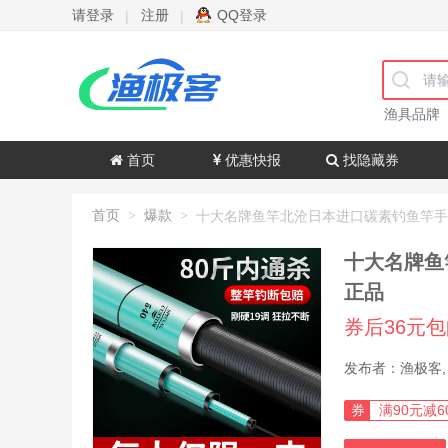
请登录
注册
QQ登录
|
|
渔具品牌
首页
优惠快报
找隐藏券
首页
爆款
>
>
十大名牌鱼
正品
券后36元
券
满90元减6