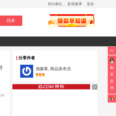
积分换礼
新浪微博
更多
|
|
分享作者
杆
购
渔极客, 商品发布员
买
咨
询
:06