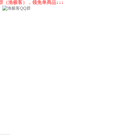
Q群（渔极客），领免单商品↓↓↓