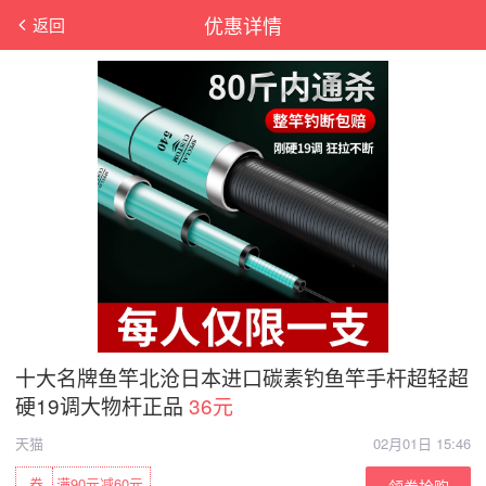
优惠详情
返回
十大名牌鱼竿北沧日本进口碳素钓鱼竿手杆超轻超
硬19调大物杆正品
36元
天猫
02月01日 15:46
券
满90元减60元
领券抢购