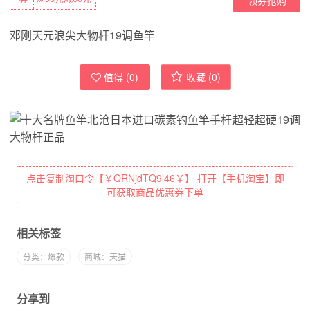
邓刚天元浪尖大物杆19调鱼竿
值得 (
0
)
收藏 (
0
)
点击复制淘口令【￥QRNjdTQ9l46￥】 打开【手机淘宝】即
可获取商品优惠券下单
相关标签
分类：爆款
商城：天猫
分享到