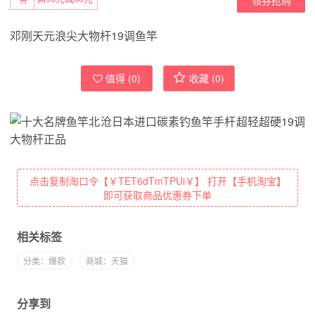
邓刚天元浪尖大物杆19调鱼竿
值得 (
0
)
收藏 (
0
)
点击复制淘口令【￥TET6dTmTPUi￥】 打开【手机淘宝】
即可获取商品优惠券下单
相关标签
分类：爆款
商城：天猫
分享到