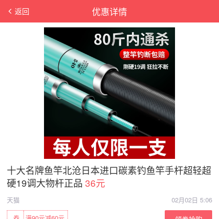
优惠详情
返回
十大名牌鱼竿北沧日本进口碳素钓鱼竿手杆超轻超
硬19调大物杆正品
36元
天猫
02月02日 5:06
券
满90元减60元
领券抢购