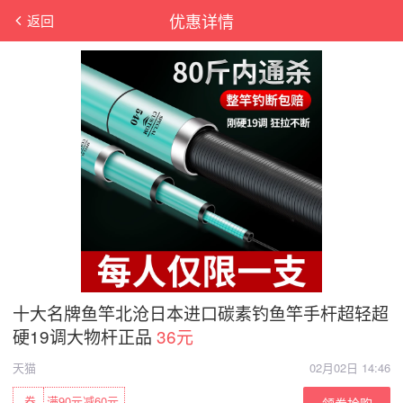
优惠详情
返回
十大名牌鱼竿北沧日本进口碳素钓鱼竿手杆超轻超
硬19调大物杆正品
36元
天猫
02月02日 14:46
券
满90元减60元
领券抢购