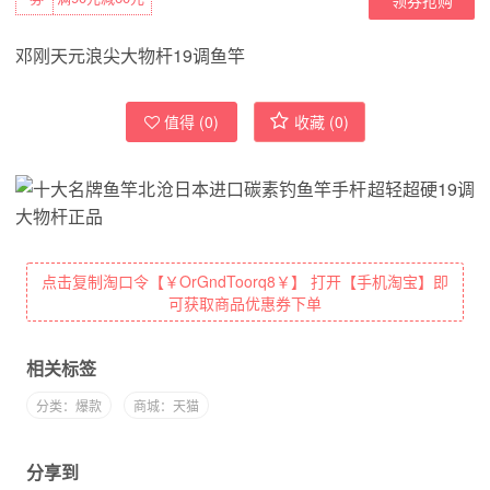
邓刚天元浪尖大物杆19调鱼竿
值得 (
0
)
收藏 (
0
)
点击复制淘口令【￥OrGndToorq8￥】 打开【手机淘宝】即
可获取商品优惠券下单
相关标签
分类：爆款
商城：天猫
分享到