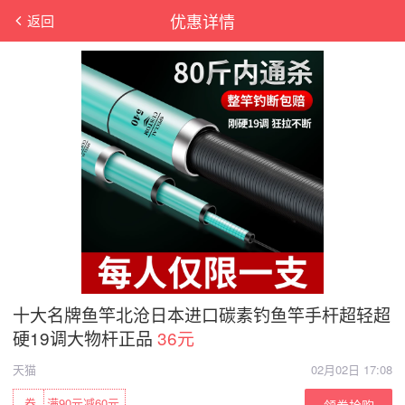
优惠详情
返回
十大名牌鱼竿北沧日本进口碳素钓鱼竿手杆超轻超
硬19调大物杆正品
36元
天猫
02月02日 17:08
券
满90元减60元
领券抢购