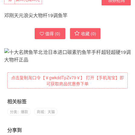
邓刚天元浪尖大物杆19调鱼竿
值得 (
0
)
收藏 (
0
)
点击复制淘口令【￥gwkddTpZv79￥】 打开【手机淘宝】即
可获取商品优惠券下单
相关标签
分类：爆款
商城：天猫
分享到