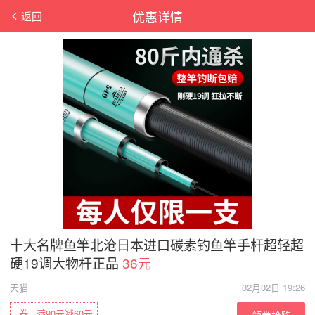
优惠详情
返回
十大名牌鱼竿北沧日本进口碳素钓鱼竿手杆超轻超
硬19调大物杆正品
36元
天猫
02月02日 19:26
券
满90元减60元
领券抢购