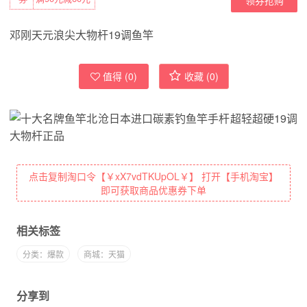
邓刚天元浪尖大物杆19调鱼竿
值得 (
0
)
收藏 (
0
)
点击复制淘口令【￥xX7vdTKUpOL￥】 打开【手机淘宝】
即可获取商品优惠券下单
相关标签
分类：爆款
商城：天猫
分享到