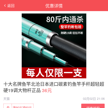
优惠详情
返回
十大名牌鱼竿北沧日本进口碳素钓鱼竿手杆超轻超
硬19调大物杆正品
36元
天猫
02月02日 21:06
券
满90元减60元
领券抢购