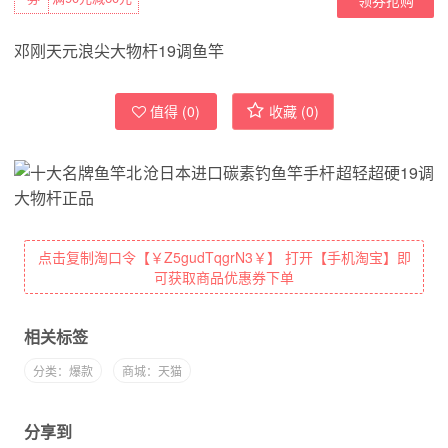
邓刚天元浪尖大物杆19调鱼竿
值得 (
0
)
收藏 (
0
)
点击复制淘口令【￥Z5gudTqgrN3￥】 打开【手机淘宝】即
可获取商品优惠券下单
相关标签
分类：爆款
商城：天猫
分享到