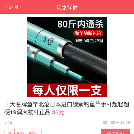
优惠详情
返回
十大名牌鱼竿北沧日本进口碳素钓鱼竿手杆超轻超
硬19调大物杆正品
36元
天猫
02月02日 23:26
券
满90元减60元
领券抢购