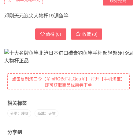
邓刚天元浪尖大物杆19调鱼竿
值得 (
0
)
收藏 (
0
)
点击复制淘口令【￥mRQBdTJLQeu￥】 打开【手机淘宝】
即可获取商品优惠券下单
相关标签
分类：爆款
商城：天猫
分享到