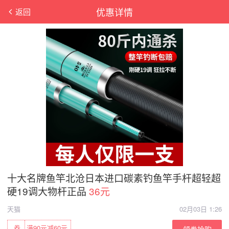
优惠详情
返回
十大名牌鱼竿北沧日本进口碳素钓鱼竿手杆超轻超
硬19调大物杆正品
36元
天猫
02月03日 1:26
券
满90元减60元
领券抢购