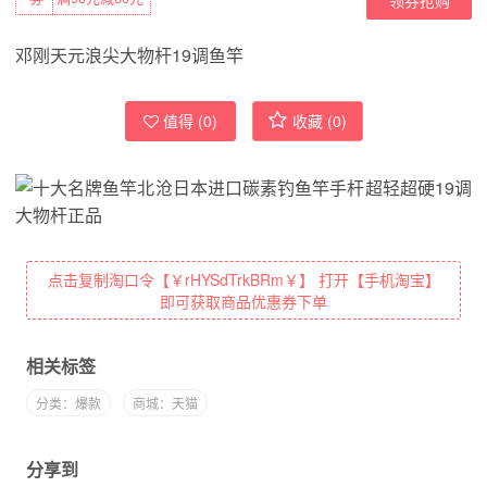
邓刚天元浪尖大物杆19调鱼竿
值得 (
0
)
收藏 (
0
)
点击复制淘口令【￥rHYSdTrkBRm￥】 打开【手机淘宝】
即可获取商品优惠券下单
相关标签
分类：爆款
商城：天猫
分享到