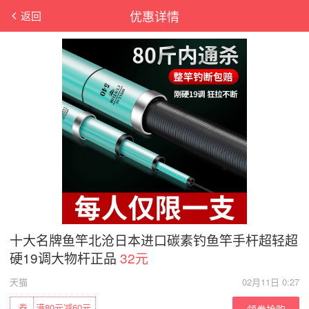
优惠详情
返回
十大名牌鱼竿北沧日本进口碳素钓鱼竿手杆超轻超
硬19调大物杆正品
32元
天猫
02月11日 0:27
券
满80元减60元
领券抢购