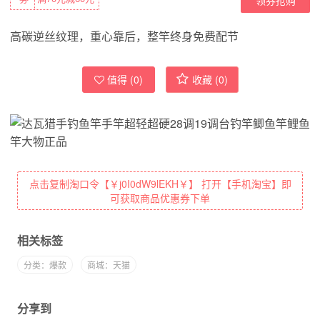
高碳逆丝纹理，重心靠后，整竿终身免费配节
值得 (
0
)
收藏 (
0
)
点击复制淘口令【￥j0I0dW9lEKH￥】 打开【手机淘宝】即
可获取商品优惠券下单
相关标签
分类：爆款
商城：天猫
分享到