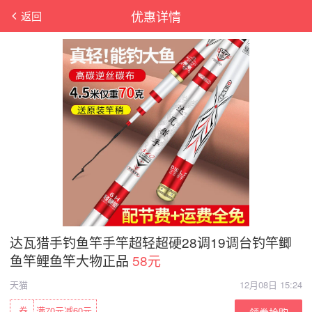
优惠详情
返回
达瓦猎手钓鱼竿手竿超轻超硬28调19调台钓竿鲫
鱼竿鲤鱼竿大物正品
58元
天猫
12月08日 15:24
券
满70元减60元
领券抢购