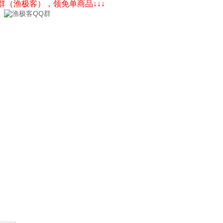
Q群（渔极客），领免单商品↓↓↓