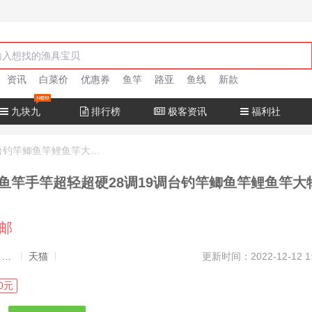
资讯
白菜价
优惠券
鱼竿
路亚
鱼线
新款
九块九
排行榜
极客资讯
福利社
达瓦猎手钓鱼竿手竿超轻超硬28调19调台钓竿鲫鱼竿鲤鱼竿大物正品
鱼竿手竿超轻超硬28调19调台钓竿鲫鱼竿鲤鱼竿大
包邮
发布者：渔极客, 商品发布员
天猫
更新时间：2022-12-12 1
0元