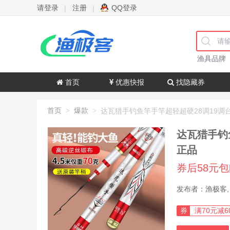
请登录
注册
QQ登录
|
|
渔具品牌
首页
优惠快报
找隐藏券
首页
爆款
>
>
达瓦猎手钓
正品
券后58元
券
满70元减6