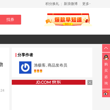
积分换礼
新浪微博
更多
|
|
分享作者
物
购
渔极客, 商品发布员
买
咨
询
:24