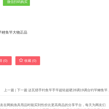
微信扫码购买
 (
0
)
收藏 (
0
)
上一篇
|
下一篇:
达瓦猎手钓鱼竿手竿超轻超硬
助广大网友在网购渔具用品时能买到性价比更高商品的分享平台，每天为网友们