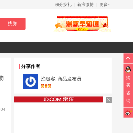
积分换礼
新浪微博
更多
|
|
分享作者
物
购
渔极客, 商品发布员
买
咨
询
:04