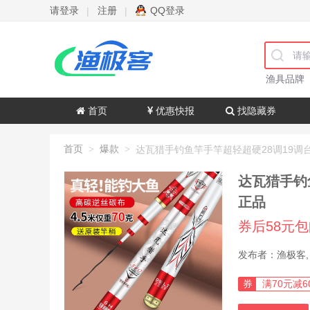
请登录
注册
QQ登录
|
|
渔具品牌
首页
优惠快报
找隐藏券
首页
爆款
>
>
达瓦猎手钓
正品
券后58元
券
满70元减6