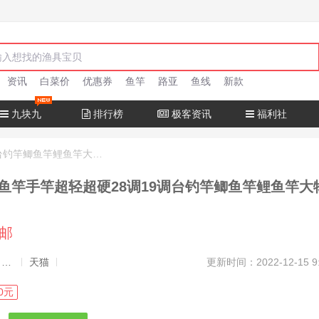
资讯
白菜价
优惠券
鱼竿
路亚
鱼线
新款
九块九
排行榜
极客资讯
福利社
达瓦猎手钓鱼竿手竿超轻超硬28调19调台钓竿鲫鱼竿鲤鱼竿大物正品
鱼竿手竿超轻超硬28调19调台钓竿鲫鱼竿鲤鱼竿大
包邮
发布者：渔极客, 商品发布员
天猫
更新时间：2022-12-15 9
0元