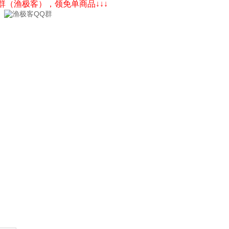
Q群（渔极客），领免单商品↓↓↓