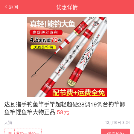
优惠详情
返回
达瓦猎手钓鱼竿手竿超轻超硬28调19调台钓竿鲫
鱼竿鲤鱼竿大物正品
58元
天猫
12月16日 3:24
券
满70元减60元
领券抢购