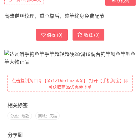
高碳逆丝纹理，重心靠后，整竿终身免费配节
值得 (
0
)
收藏 (
0
)
点击复制淘口令【￥r1ZDde1mzuk￥】 打开【手机淘宝】即
可获取商品优惠券下单
相关标签
分类：爆款
商城：天猫
分享到