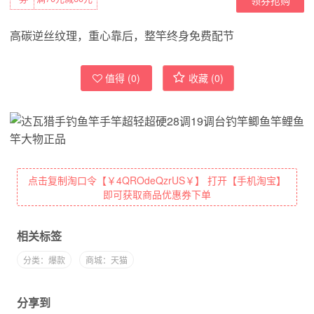
高碳逆丝纹理，重心靠后，整竿终身免费配节
值得 (
0
)
收藏 (
0
)
点击复制淘口令【￥4QROdeQzrUS￥】 打开【手机淘宝】
即可获取商品优惠券下单
相关标签
分类：爆款
商城：天猫
分享到