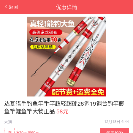
优惠详情
返回
达瓦猎手钓鱼竿手竿超轻超硬28调19调台钓竿鲫
鱼竿鲤鱼竿大物正品
58元
天猫
12月18日 6:44
券
满70元减60元
领券抢购