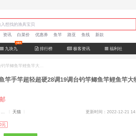
资讯
白菜价
优惠券
鱼竿
路亚
鱼线
新款
九块九
排行榜
极客资讯
福利社
达瓦猎手钓鱼竿手竿超轻超硬28调19调台钓竿鲫鱼竿鲤鱼竿大物正品
鱼竿手竿超轻超硬28调19调台钓竿鲫鱼竿鲤鱼竿大
包邮
发布者：渔极客, 商品发布员
天猫
更新时间：2022-12-21 14
0元