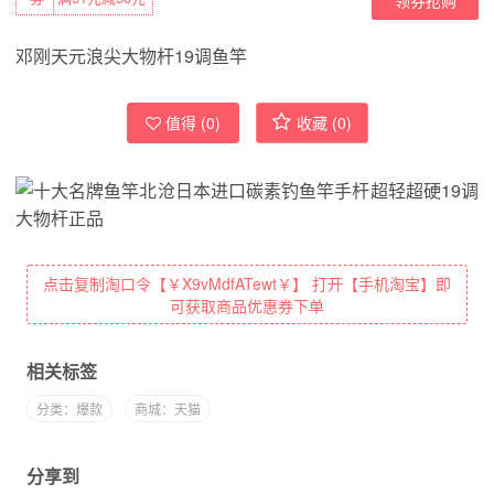
邓刚天元浪尖大物杆19调鱼竿
值得 (
0
)
收藏 (
0
)
点击复制淘口令【￥X9vMdfATewt￥】 打开【手机淘宝】即
可获取商品优惠券下单
相关标签
分类：爆款
商城：天猫
分享到