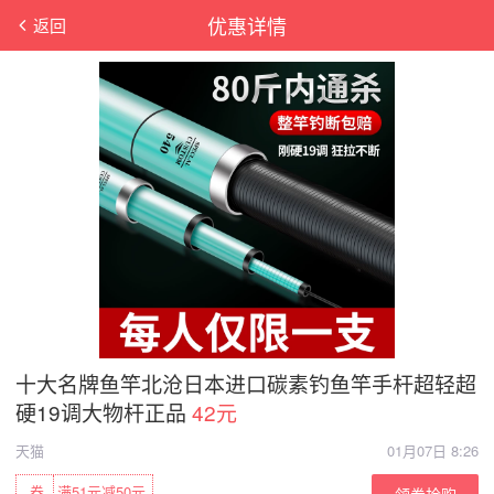
优惠详情
返回
十大名牌鱼竿北沧日本进口碳素钓鱼竿手杆超轻超
硬19调大物杆正品
42元
天猫
01月07日 8:26
券
满51元减50元
领券抢购