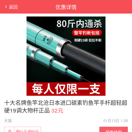
优惠详情
返回
十大名牌鱼竿北沧日本进口碳素钓鱼竿手杆超轻超
硬19调大物杆正品
32元
天猫
01月13日 1:26
券
满61元减60元
领券抢购