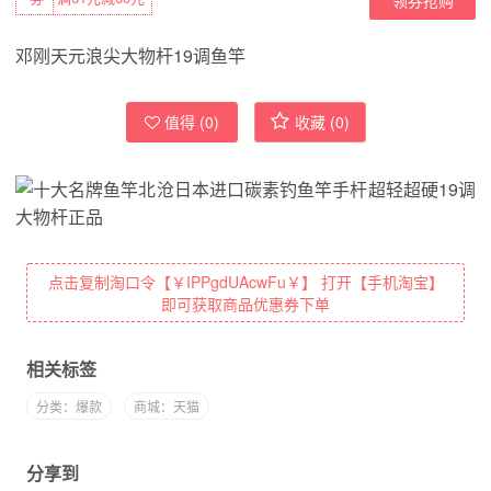
邓刚天元浪尖大物杆19调鱼竿
值得 (
0
)
收藏 (
0
)
点击复制淘口令【￥IPPgdUAcwFu￥】 打开【手机淘宝】
即可获取商品优惠券下单
相关标签
分类：爆款
商城：天猫
分享到