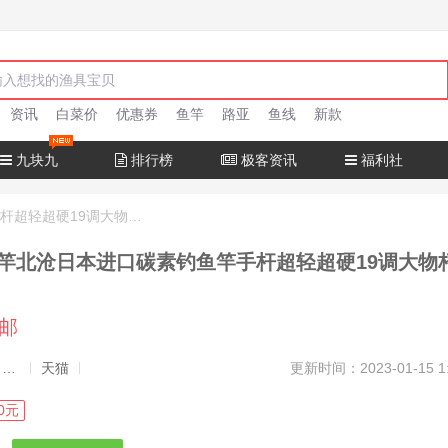
资讯
白菜价
优惠券
鱼竿
路亚
鱼线
新款
九块九
排行榜
极客资讯
福利社
十大名牌鱼竿北沧日本进口碳素钓鱼竿手杆超轻超硬19调大物杆正品
竿北沧日本进口碳素钓鱼竿手杆超轻超硬19调大物
包邮
发布者：渔极客, 商品发布员
天猫
更新时间：2023-01-15 1
0元