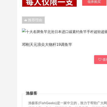
领券购买
推荐理由
邓刚天元浪尖大物杆19调鱼竿
值得
渔极客
渔极客(FishGeeks)是一家中立的，致力于帮