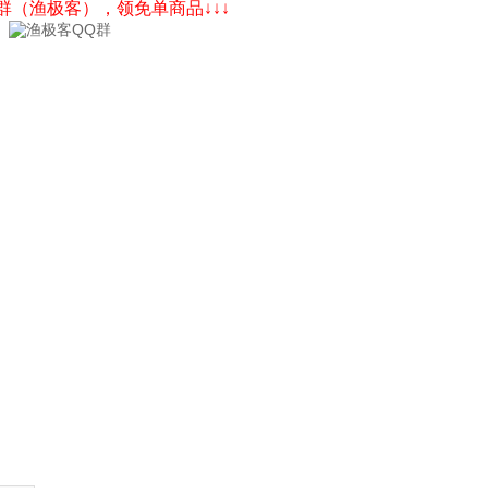
Q群（渔极客），领免单商品↓↓↓