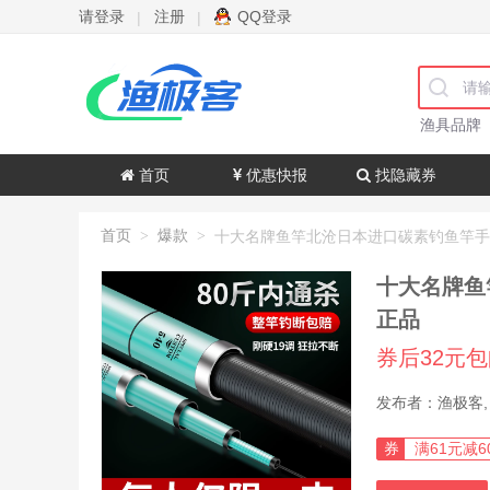
请登录
注册
QQ登录
|
|
渔具品牌
首页
优惠快报
找隐藏券
首页
爆款
>
>
十大名牌鱼
正品
券后32元
券
满61元减6