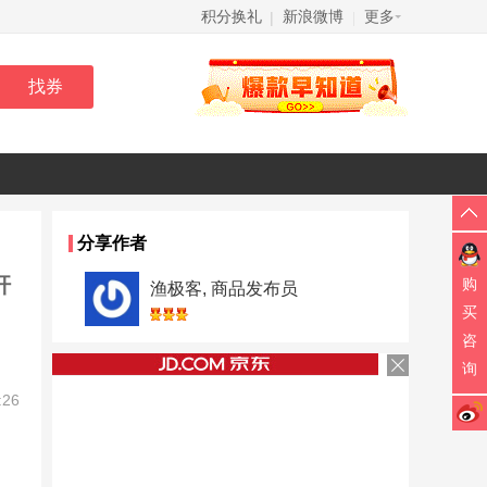
积分换礼
新浪微博
更多
|
|
分享作者
杆
购
渔极客, 商品发布员
买
咨
询
:26