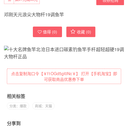
邓刚天元浪尖大物杆19调鱼竿
值得 (
0
)
收藏 (
0
)
点击复制淘口令【￥f1OGd5gI0Nc￥】 打开【手机淘宝】即
可获取商品优惠券下单
相关标签
分类：爆款
商城：天猫
分享到