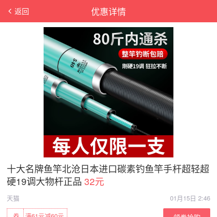
优惠详情
返回
十大名牌鱼竿北沧日本进口碳素钓鱼竿手杆超轻超
硬19调大物杆正品
32元
天猫
01月15日 2:46
券
满61元减60元
领券抢购