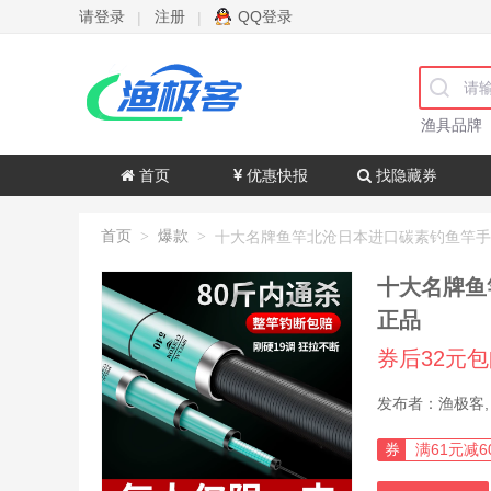
请登录
注册
QQ登录
|
|
渔具品牌
首页
优惠快报
找隐藏券
首页
爆款
>
>
十大名牌鱼
正品
券后32元
券
满61元减6