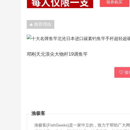
领券购买
推荐理由
邓刚天元浪尖大物杆19调鱼竿
值得
渔极客
渔极客(FishGeeks)是一家中立的，致力于帮