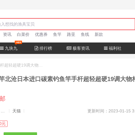
资讯
白菜价
优惠券
鱼竿
路亚
鱼线
新款
九块九
排行榜
极客资讯
福利社
十大名牌鱼竿北沧日本进口碳素钓鱼竿手杆超轻超硬19调大物杆正品
竿北沧日本进口碳素钓鱼竿手杆超轻超硬19调大物
包邮
发布者：渔极客, 商品发布员
天猫
更新时间：2023-01-15 3
0元