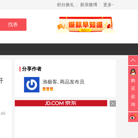
积分换礼
新浪微博
更多
|
|
分享作者
杆
购
渔极客, 商品发布员
买
咨
询
:46