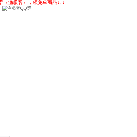
Q群（渔极客），领免单商品↓↓↓