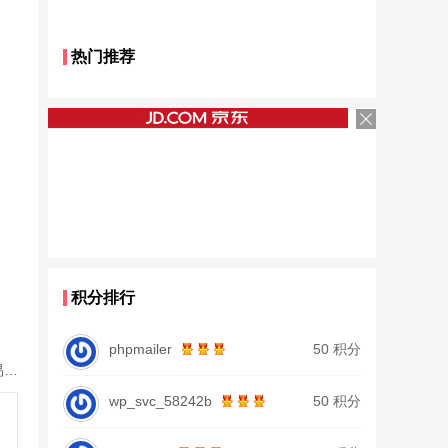
热门推荐
积分排行
phpmailer
50 积分
小梦麻将桌折叠手搓麻将机棋牌方桌餐桌两用家用简易手动便携式麻将桌 合金桌面+加粗不锈钢桌腿+烟灰缸 双面桌面/稳固承重/拒绝摇晃
wp_svc_58242b
50 积分