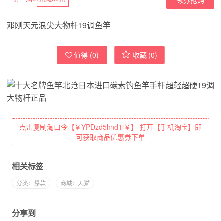
邓刚天元浪尖大物杆19调鱼竿
值得 (
0
)
收藏 (
0
)
点击复制淘口令【￥YPDzd5hnd1l￥】 打开【手机淘宝】即
可获取商品优惠券下单
相关标签
分类：爆款
商城：天猫
分享到