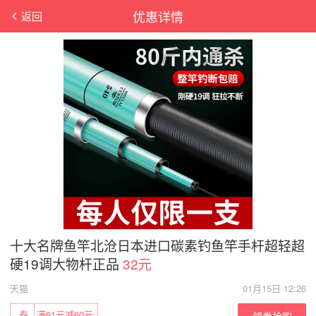
优惠详情
返回
十大名牌鱼竿北沧日本进口碳素钓鱼竿手杆超轻超
硬19调大物杆正品
32元
天猫
01月15日 12:26
券
满61元减60元
领券抢购