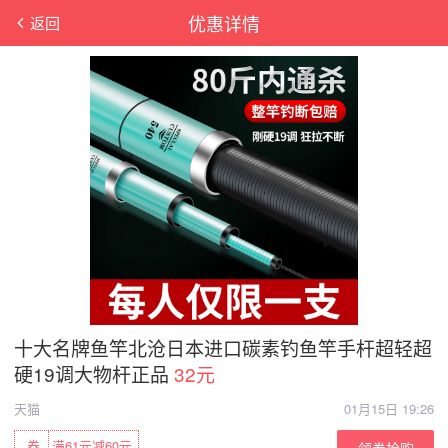
优惠详情
返回
十大名牌鱼竿北沧日本进口碳素钓鱼竿手杆超轻超
硬19调大物杆正品
32元
天猫
01月15日 19:26
券
满61元减60元
领券抢购