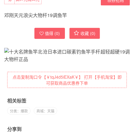
邓刚天元浪尖大物杆19调鱼竿
值得 (
0
)
收藏 (
0
)
点击复制淘口令【￥tqJ4d5iEXaK￥】 打开【手机淘宝】即
可获取商品优惠券下单
相关标签
分类：爆款
商城：天猫
分享到