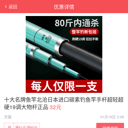
优惠详情
返回
十大名牌鱼竿北沧日本进口碳素钓鱼竿手杆超轻超
硬19调大物杆正品
32元
天猫
01月16日 2:06
券
满61元减60元
领券抢购