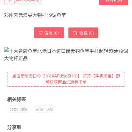
邓刚天元浪尖大物杆19调鱼竿
值得 (
0
)
收藏 (
0
)
点击复制淘口令【￥8XAPd5joSl1￥】 打开【手机淘宝】即
可获取商品优惠券下单
相关标签
分类：爆款
商城：天猫
分享到