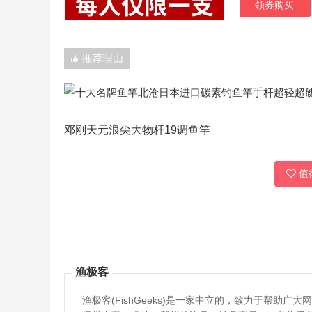
领券购买
推荐理由
邓刚天元浪尖大物杆19调鱼竿
值得
渔极客
渔极客(FishGeeks)是一家中立的，致力于帮