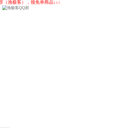
Q群（渔极客），领免单商品↓↓↓