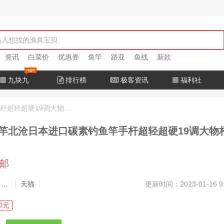
资讯
白菜价
优惠券
鱼竿
路亚
鱼线
新款
九块九
排行榜
极客资讯
福利社
十大名牌鱼竿北沧日本进口碳素钓鱼竿手杆超轻超硬19调大物杆正品
竿北沧日本进口碳素钓鱼竿手杆超轻超硬19调大物
包邮
发布者：渔极客, 商品发布员
天猫
更新时间：2023-01-16 9
0元