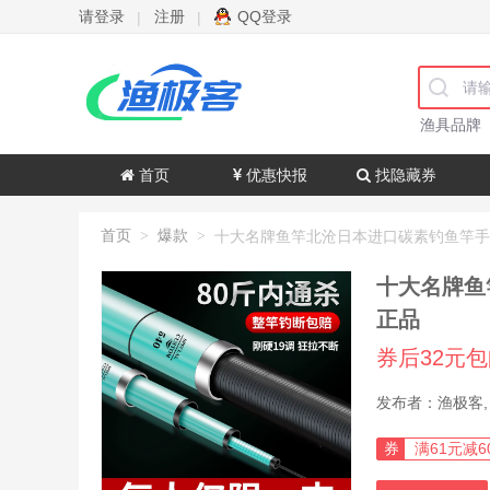
请登录
注册
QQ登录
|
|
渔具品牌
首页
优惠快报
找隐藏券
首页
爆款
>
>
十大名牌鱼
正品
券后32元
券
满61元减6