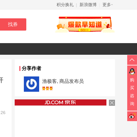
积分换礼
新浪微博
更多
|
|
分享作者
杆
购
渔极客, 商品发布员
买
咨
询
:26