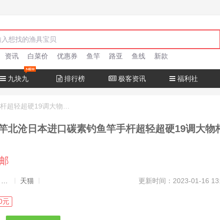
资讯
白菜价
优惠券
鱼竿
路亚
鱼线
新款
九块九
排行榜
极客资讯
福利社
十大名牌鱼竿北沧日本进口碳素钓鱼竿手杆超轻超硬19调大物杆正品
竿北沧日本进口碳素钓鱼竿手杆超轻超硬19调大物
包邮
发布者：渔极客, 商品发布员
天猫
更新时间：2023-01-16 13
0元