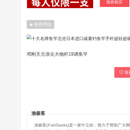
领券购买
推荐理由
邓刚天元浪尖大物杆19调鱼竿
值得
渔极客
渔极客(FishGeeks)是一家中立的，致力于帮