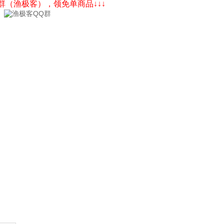
Q群（渔极客），领免单商品↓↓↓