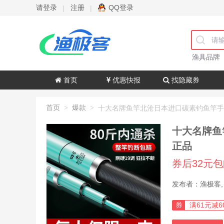
请登录
注册
QQ登录
|
|
渔具品牌
首页
优惠快报
找隐藏券
首页
爆款
>
>
十大名牌鱼
正品
券后32元
券
满61元减6