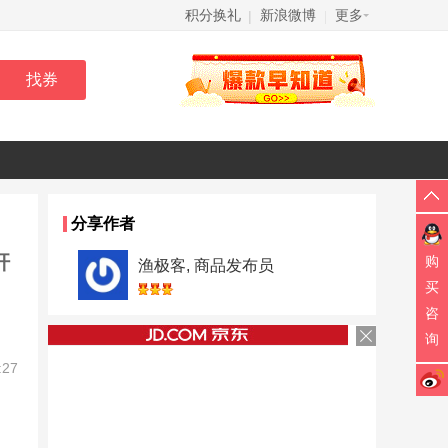
积分换礼
新浪微博
更多
|
|
分享作者
杆
购
渔极客, 商品发布员
买
咨
询
:27