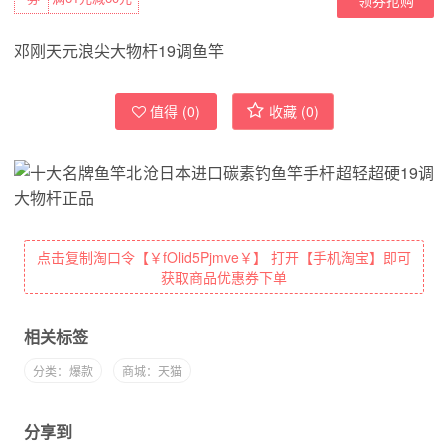
邓刚天元浪尖大物杆19调鱼竿
值得 (
0
)
收藏 (
0
)
点击复制淘口令【￥fOlid5Pjmve￥】 打开【手机淘宝】即可
获取商品优惠券下单
相关标签
分类：爆款
商城：天猫
分享到