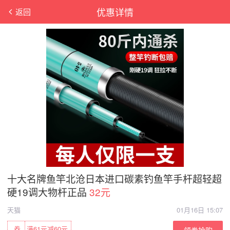
优惠详情
返回
十大名牌鱼竿北沧日本进口碳素钓鱼竿手杆超轻超
硬19调大物杆正品
32元
天猫
01月16日 15:07
券
满61元减60元
领券抢购