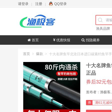
请登录
注册
QQ登录
|
|
渔具品牌
首页
优惠快报
找隐藏券
首页
爆款
>
>
十大名牌鱼
正品
券后32元
券
满61元减6