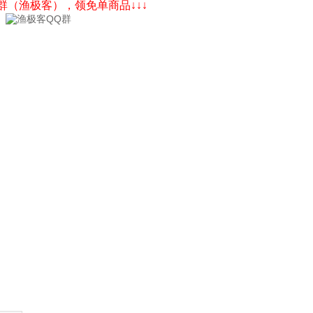
Q群（渔极客），领免单商品↓↓↓