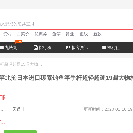
资讯
白菜价
优惠券
鱼竿
路亚
鱼线
新款
九块九
排行榜
极客资讯
福利社
十大名牌鱼竿北沧日本进口碳素钓鱼竿手杆超轻超硬19调大物杆正品
竿北沧日本进口碳素钓鱼竿手杆超轻超硬19调大物
包邮
发布者：渔极客, 商品发布员
天猫
更新时间：2023-01-16 19
0元