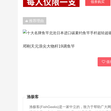
领券购买
推荐理由
邓刚天元浪尖大物杆19调鱼竿
值得
渔极客
渔极客(FishGeeks)是一家中立的，致力于帮