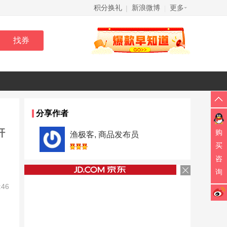
积分换礼
新浪微博
更多
|
|
分享作者
杆
购
渔极客, 商品发布员
买
咨
询
:46