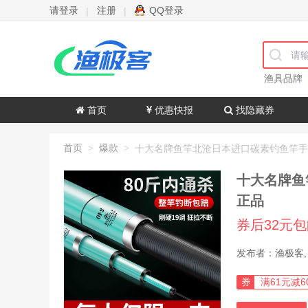
请登录
注册
QQ登录
|
|
渔具品牌
首页
优惠快报
找隐藏券
首页
爆款
>
>
十大名牌鱼
正品
券后32元
券
满61元减6