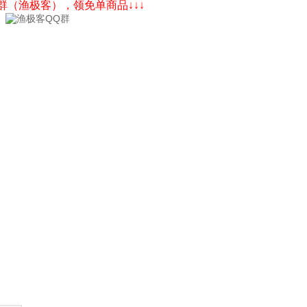
Q群（渔极客），领免单商品↓↓↓