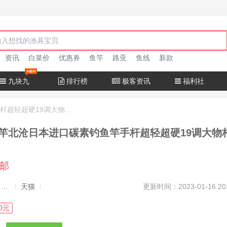
资讯
白菜价
优惠券
鱼竿
路亚
鱼线
新款
九块九
排行榜
极客资讯
福利社
十大名牌鱼竿北沧日本进口碳素钓鱼竿手杆超轻超硬19调大物杆正品
竿北沧日本进口碳素钓鱼竿手杆超轻超硬19调大物
包邮
发布者：渔极客, 商品发布员
天猫
更新时间：2023-01-16 20
0元