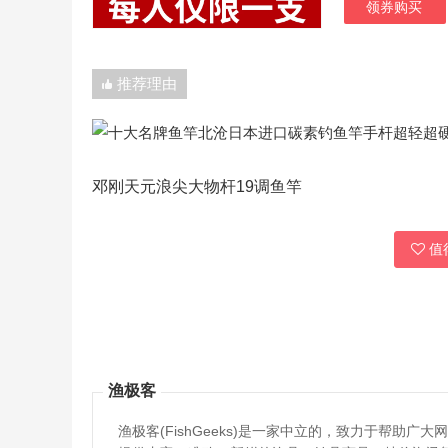
领券购买
推荐理由
邓刚天元浪尖大物杆19调鱼竿
值得
渔极客
渔极客(FishGeeks)是一家中立的，致力于帮