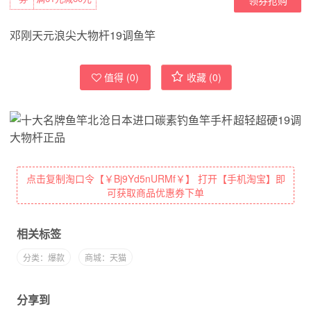
邓刚天元浪尖大物杆19调鱼竿
值得 (
0
)
收藏 (
0
)
点击复制淘口令【￥Bj9Yd5nURMf￥】 打开【手机淘宝】即
可获取商品优惠券下单
相关标签
分类：爆款
商城：天猫
分享到