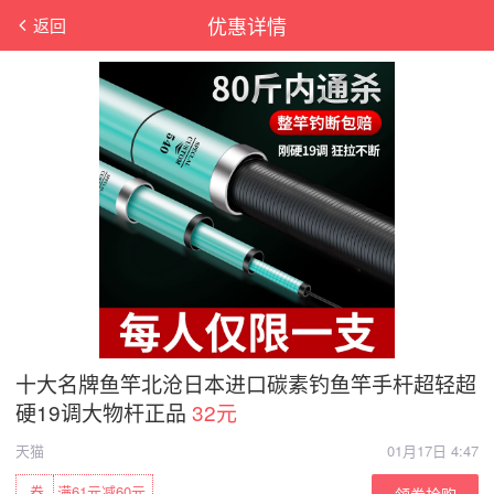
优惠详情
返回
十大名牌鱼竿北沧日本进口碳素钓鱼竿手杆超轻超
硬19调大物杆正品
32元
天猫
01月17日 4:47
券
满61元减60元
领券抢购