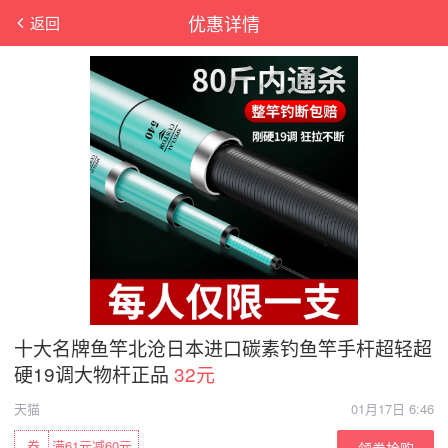
优惠详情
返回
十大名牌鱼竿北沧日本进口碳素钓鱼竿手杆超轻超
硬19调大物杆正品
32元
天猫
01月17日 6:46
券
满61元减60元
领券抢购