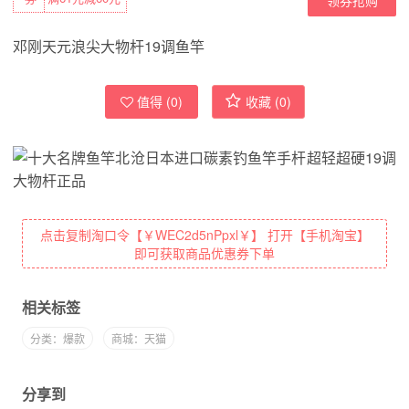
邓刚天元浪尖大物杆19调鱼竿
值得 (
0
)
收藏 (
0
)
点击复制淘口令【￥WEC2d5nPpxl￥】 打开【手机淘宝】
即可获取商品优惠券下单
相关标签
分类：爆款
商城：天猫
分享到